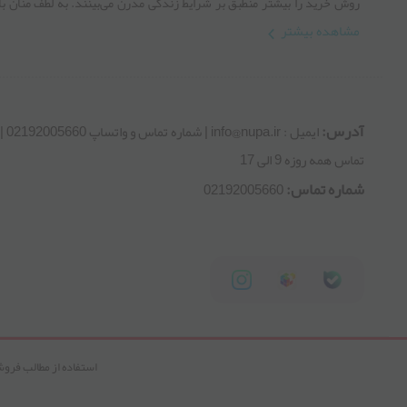
روش خرید را بیشتر منطبق بر شرایط زندگی مدرن می‏‏‏‌بینند. به لطف منان ب
تجربه های افزون شده بتوانیم بر کیفیت این صنعت بیفزاییم، پس در این راه ما ر
مشاهده بیشتر
های موفقیت را طی کنیم .
آدرس:
ایمیل : r
تماس همه روزه 9 الی 17
شماره تماس:
02192005660
استفاده از مطالب فروشگ