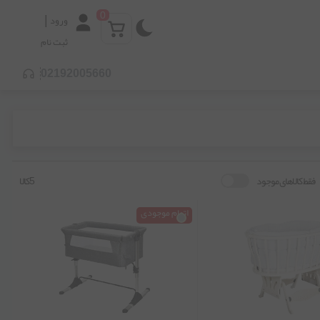
0
|
ورود
ثبت نام
02192005660
فقط کالاهای موجود
5کالا
اتمام موجودی