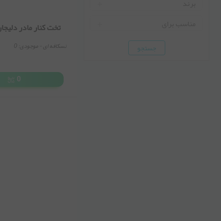
دارد
برند
ارابه (Arrabeh)
مناسب برای
تخت کنار مادر دلیجا
زویی (Zooye)
دختران
نسکافه ای
- موجودی:
0
جستجو
دلیجان (Delijan)
پسران
0