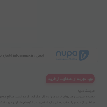
ایمیل : info@nupa.ir | شماره تماس و واتساپ 02192005660 | ساعات تماس همه روزه 9 الی 17
نوپا، تجربه ای متفاوت از خرید
فروشگاه نوپا
توسعه اینترنت روش‌های خرید ما را به کلی دگرگون کرده است. منافع موجود
بیشتری از مردم را به تجربه آن و ایجاد تغییر در الگوهای متداول خرید ترغیب