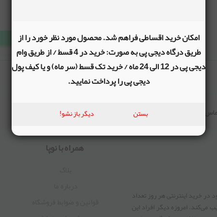
طوسی
- موجودی:
0
امکان خرید اقساطی فراهم شد. محصول مورد نظر خورد را از
0
طریق درگاه دیجی پی به صورت: خرید در 4 قسط / از طریق وام
دیجی پی در 12 الی 24 ماه / خرید تک قسط (سر ماه) و یا کیف پول
1
دیجی پی را پرداخت نمایید.
بستن
دیگر باز نشو!
همراه با نوپا
بلاگ
درباره ما
 در خرید اینترنتی هر روز تعداد
قوانین و ضوابط فروشگاه
 می‏‌کند. امروزه دیگر افراد این