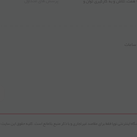
پرسش های متداول
ا همت، تلاش و به کارگیری توان و
ا یاری دهید تا با شما هر روز پله
info@nupa.i | شماره تماس و واتساپ 02192005660 | ساعات
اه اینترنتی نوپا فقط برای مقاصد غیرتجاری و با ذکر منبع بلامانع است. کلیه حقوق این سایت م