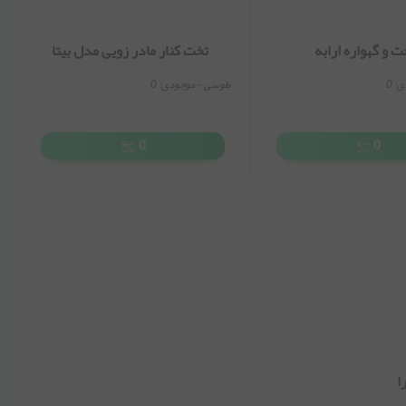
ت و گهواره ارابه
تخت کنار مادر زویی مدل بیتا
ی:
0
طوسی
- موجودی:
0
0
0
ا