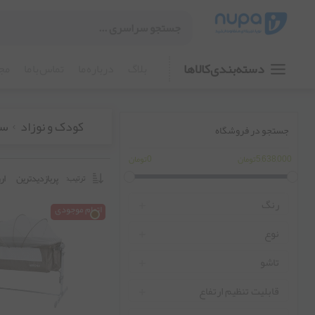
دسته بندی کالا ها
بلاگ
درباره ما
تماس با ما
مجو
کودک و نوزاد
سل
جستجو در فروشگاه
5,638,000تومان
0تومان
پربازدیدترین
ار
ترتیب:
رنگ
اتمام موجودی
طوسی
نوع
کرم قهوه ای
خواب کودک
تاشو
تخت و گهواره
بله
قابلیت تنظیم ارتفاع