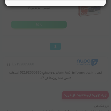
1:87
طوسی
- موجودی:
0
0
1