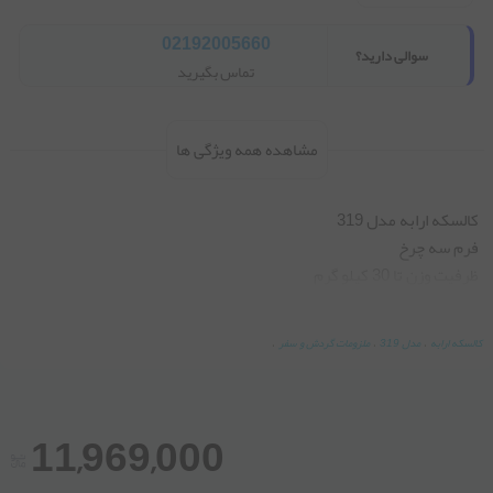
02192005660
سوالی دارید؟
تماس بگیرید
مشاهده همه ویژگی ها
کالسکه ارابه
،
مدل 319
،
ملزومات گردش و سفر
،
جمع شدن آسان با فشردن دکمه
11,969,000