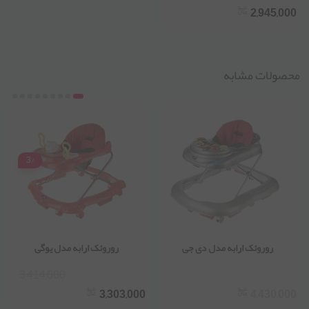
2,945,000
محصولات مشابه
3%
روروئک ارابه مدل دی جی
روروئک ارابه مدل یوگی
3,414,000
3,303,000
4,430,000