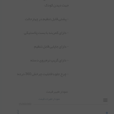
جهت دیدن کودک
- پشتی قابل تنظیم در چهارحالت
- دارای کمربند با بست پلاستیکی
- دارای جاپایی قابل تنظیم
- دارای گریپ نرم روی دسته
- چرخ جلو با قابلیت چرخش 360 درجه
نمودار تغییر قیمت
نمودار تغیرات قیمت
15,000,000
)