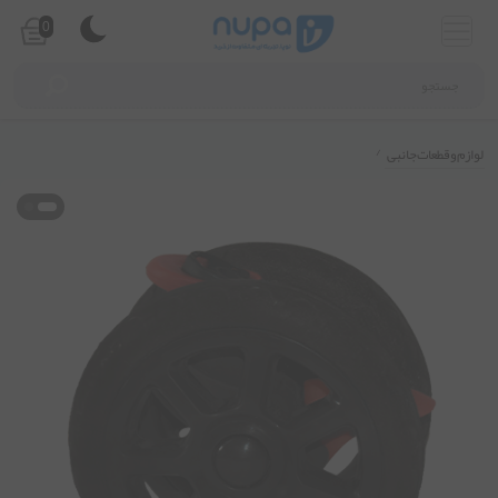
0
 قطعات جانبی
/