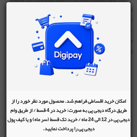
7 پره از جنس پلاستیک فشرده PP تولید شده است. این مجموعه
قطعه شامل 2 عدد چرخ + پایه و قفل ضد چرخش، مفتول فلزی است
که به صورت متصل توسط فروشگاه اینترنتی نوپا عرضه گردیده و
بدون نیاز به مونتاژ قابلیت نصب روی کالسکه‌های فوق را دارست.
»
این قطعه قابل استفاده برای چرخ جلو و چرخ عقب است.
قطر چرخ این قطعه 16 سانتی متر است.
نظرات کاربران
*
به این مطلب امتیاز دهید
امکان خرید اقساطی فراهم شد. محصول مورد نظر خورد را از
طریق درگاه دیجی پی به صورت: خرید در 4 قسط / از طریق وام
*
نام و نام خانوادگی
دیجی پی در 12 الی 24 ماه / خرید تک قسط (سر ماه) و یا کیف پول
دیجی پی را پرداخت نمایید.