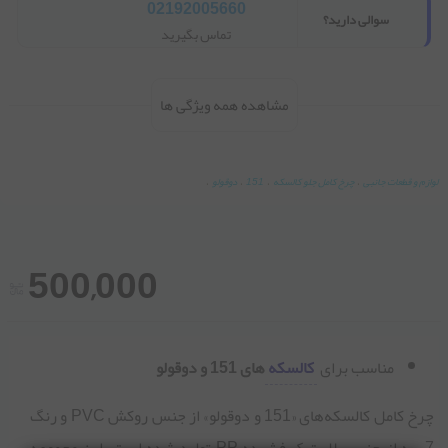
02192005660
سوالی دارید؟
تماس بگیرید
مشاهده همه ویژگی ها
لوازم و قطعات جانبی
،
چرخ کامل جلو کالسکه
،
151
،
دوقولو
،
500,000
مناسب برای
کالسکه
‌های 151 و دوقولو
چرخ کامل کالسکه‌های «151 و دوقولو» از جنس روکش PVC و رنگ