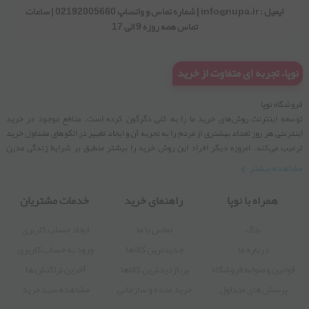
02192005660
ایمیل : info@nupa.ir | شماره تماس و واتساپ 02192005660 | ساعات
تماس همه روزه 9 الی 17