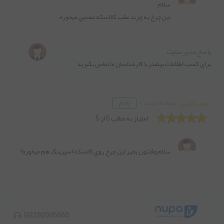
اين چرخ به چرت عقب کالاسکه عصايي ميخوره.
پاسخ مدیر سایت

برای کسب اطلاعات بیشتر با کارشناسان ما تماس بگیرید

سحر اکبری
پاسخ
جمعه ۱۲ خرداد ۲
امتیاز به مطلب 5 از 5
سلام وقتتون بخير اين چرخ روي کالسکه اسپرينگ هم ميخوره؟ 