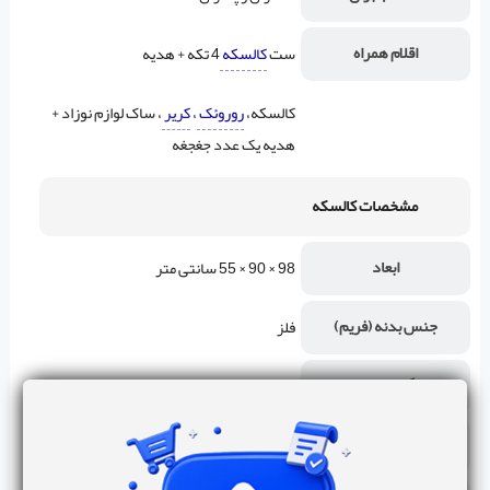
اقلام همراه
ست
کالسکه
4 تکه + هدیه
کالسکه،
روروئک
،
کریر
، ساک لوازم نوزاد +
هدیه یک عدد جغجغه
مشخصات کالسکه
ابعاد
98 × 90 × 55 سانتی متر
جنس بدنه (فریم)
فلز
گروه سنی
1 ماه تا 4 سال
وزن قابل تحمل
حداکثر تا 30 کیلوگرم