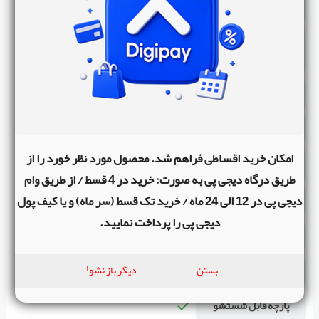
قابلیت جمع شدن
تغییر جهت سیت رو به
مادر
کمربند ایمنی
چرخ
امکان خرید اقساطی فراهم شد. محصول مورد نظر خورد را از
تعداد چرخ
6 عدد
طریق درگاه دیجی پی به صورت: خرید در 4 قسط / از طریق وام
دیجی پی در 12 الی 24 ماه / خرید تک قسط (سر ماه) و یا کیف پول
ترمز
دیجی پی را پرداخت نمایید.
سبد
بستن
دیگر باز نشو!
سایبان
پارچه قابل شستشو