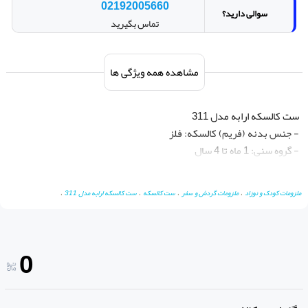
02192005660
سوالی دارید؟
تماس بگیرید
مشاهده همه ویژگی ها
- دستگیره هدایت کالسکه قابل تغییر جهت سیت رو به مادر: ندارد
ملزومات کودک و نوزاد
،
ملزومات گردش و سفر
،
ست کالسکه
،
ست کالسکه ارابه مدل 311
،
0