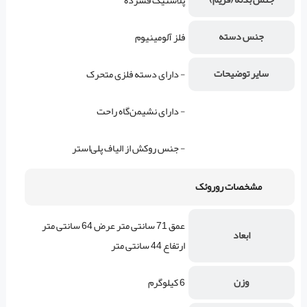
پلاستیک فشرده
جنس دسته
فلز آلومینیوم
سایر توضیحات
- دارای دسته فلزی متحرک
- دارای نشیمن‌گاه راحت
- جنس روکش از الیاف پلی‌استر
مشخصات روروئک
عمق 71 سانتی متر عرض 64 سانتی متر
ابعاد
ارتفاع 44 سانتی متر
وزن
6 کیلوگرم