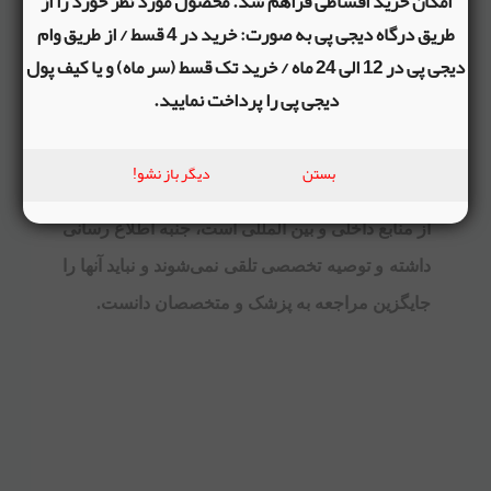
امکان خرید اقساطی فراهم شد. محصول مورد نظر خورد را از
متوجه موضوع مشکوکی شدند حتما با یک روانشناس
طریق درگاه دیجی پی به صورت: خرید در 4 قسط / از طریق وام
کودک مشورت کنند و سپس کودک را در این زمینه
دیجی پی در 12 الی 24 ماه / خرید تک قسط (سر ماه) و یا کیف پول
دیجی پی را پرداخت نمایید.
راهنمایی کنند.
بستن
دیگر باز نشو!
توجه: مطالب بلاگ فروشگاه اینترنتی "نوپا" برگرفته
از منابع داخلی و بین المللی است، جنبه اطلاع رسانی
داشته و توصیه تخصصی تلقی نمی‌شوند و نباید آنها را
جایگزین مراجعه به پزشک و متخصصان دانست.