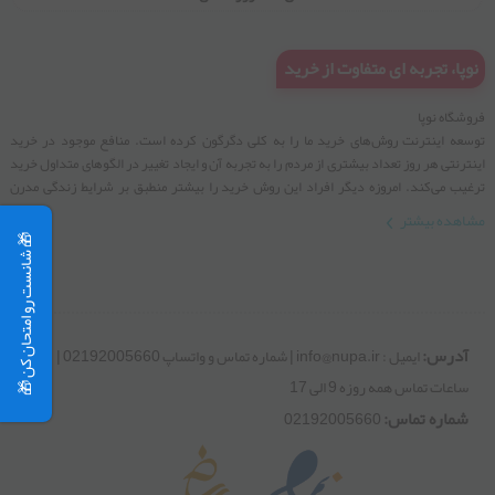
02192005660
ایمیل : info@nupa.ir | شماره تماس و واتساپ 02192005660 | ساعات
تماس همه روزه 9 الی 17