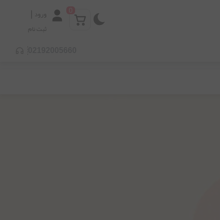
0
|
ورود
ثبت نام
02192005660