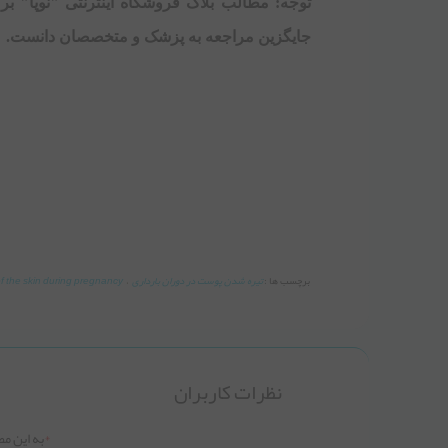
توجه: مطالب بلاگ فروشگاه اینترنتی "نوپا" برگ
جایگزین مراجعه به پزشک و متخصصان دانست.
برچسب ها :
تیره شدن پوست در دوران بارداری
،
f the skin during pregnancy
نظرات کاربران
*
به این مط