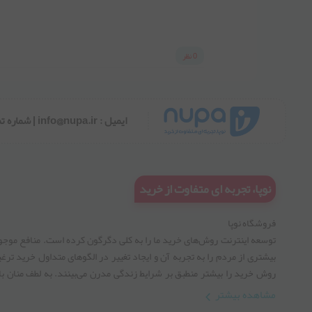
0 نظر
ایمیل : info@nupa.ir | شماره تماس و واتساپ 02192005660 | ساعات تماس همه روزه 9 الی 17
نوپا، تجربه ای متفاوت از خرید
فروشگاه نوپا
توسعه اینترنت روش‌های خرید ما را به کلی دگرگون کرده است. منافع موجود
بیشتری از مردم را به تجربه آن و ایجاد تغییر در الگوهای متداول خرید ترغیب
روش خرید را بیشتر منطبق بر شرایط زندگی مدرن می‏‏‏‌بینند. به لطف منان ب
تجربه های افزون شده بتوانیم بر کیفیت این صنعت بیفزاییم، پس در این راه ما ر
مشاهده بیشتر
های موفقیت را طی کنیم .