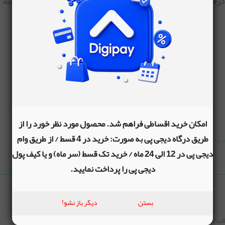
رفته از منابع داخلی و بین المللی است، جنبه اطلاع رسانی داشته و
امکان خرید اقساطی فراهم شد. محصول مورد نظر خورد را از
طریق درگاه دیجی پی به صورت: خرید در 4 قسط / از طریق وام
Darkening o
،
بهداشت مادر کودک
،
دیجی پی در 12 الی 24 ماه / خرید تک قسط (سر ماه) و یا کیف پول
دیجی پی را پرداخت نمایید.
بستن
دیگر باز نشو!
لب امتیاز دهید