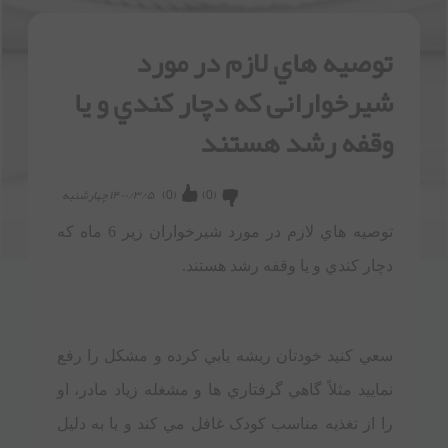
توصيه هاي لازم در مورد
شيرخوارانی که دچار کندي و يا
وقفه رشد هستند
(
0
)
(
0
)
۱۴۰۰/۳/۵ چهارشنبه
توصيه هاي لازم در مورد شيرخواران زير 6 ماه که
دچار کندي و يا وقفه رشد هستند.
سعي کنيد خودتان ريشه يابي کرده و مشکل را رفع
نماييد مثلاً گاهي گرفتاري ها و مشغله زياد مادر، او
را از تغذيه مناسب کودک غافل مي کند و يا به دليل