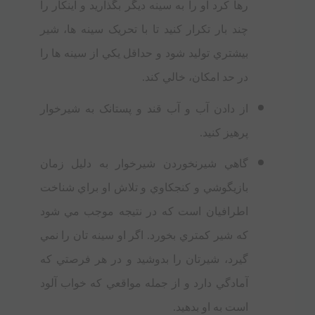
رها کرد او را به سینه ديگر بگذاريد و اينکار را
چند بار تکرار کنيد تا با تحريک سینه ها، شير
بيشتري توليد شود و حداقل يکي از سینه ها را
در حد امکان، خالي کند.
از دادن آب و آب قند و پستانک به شيرخوار
پرهيز کنيد.
گاهي شيرنخوردن شيرخوار به دليل زمان
بازيگوشي و کنجکاوي و تلاش او براي شناخت
اطرافيان است که در نتيجه موجب مي شود
که شير کمتري بخورد. اگر او سینه تان را نمي
گيرد، شيرتان را بدوشيد و در هر فرصتي که
آمادگي دارد و از جمله مواقعي که خواب آلود
است به او بدهيد.