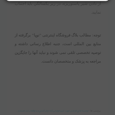
از دادن شير پاستوريزه، در زير يکسالگي بايد اجتناب
نماييد.
توجه: مطالب بلاگ فروشگاه اینترنتی "نوپا" برگرفته از
منابع بین المللی است، جنبه اطلاع رسانی داشته و
توصیه تخصصی تلقی نمی شوند و نباید آنها را جایگزین
مراجعه به پزشک و متخصصان دانست.
برچسب ها :
توصيه هاي لازم در مورد شيرخوارانی که دچار کندي و يا وقفه رشد هستند
،