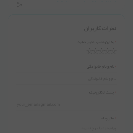
شيرخوارانی که دچار کندي رشد هستند
،
تغذیه کودک
،
،
Infants with growth retardation
نظرات کاربران
*
به این مطلب امتیاز دهید
*
نام و نام خانوادگی
*
پست الکترونیک
*
متن پیام