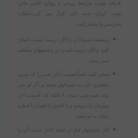
فراهم نبودن شرايط روحي و رواني خاص مادر،
تغذيه کودک تحت تاثير قرار مي گيرد.
دفعات
شيردهي را بيشتر کنيد.
وضعيت شيردادن را اگر درست نيست اصلاح
کنيد و اگر درست است در وضعيتهاي مختلف
شير بدهيد.
سعي کنيد حتماً قسمت آخر شير را که چربي
بيشتري دارد به شيرخوار بدهيد و اگر او نمي
تواند همه شیر سینه را تخليه کند قسمت آخر
شيرتان را بدوشيد و با قاشق يا فنجان يا قطره
چکان به او بدهيد.
اگر شيرخوار قبل از تخليه کامل سینه، آن را