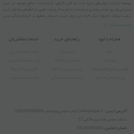
02192005660
ایمیل : info@nupa.ir | شماره تماس و واتساپ 02192005660 | ساعات
تماس همه روزه 9 الی 17
 تجربه ای متفاوت از خرید
 نوپا