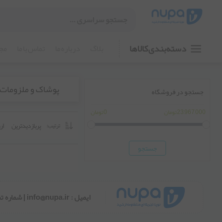
دسته بندی کالا ها
بلاگ
درباره ما
تماس با ما
مجو
پوشاک و ملزومات
جستجو در فروشگاه
23,967,000تومان
0تومان
پربازدیدترین
ار
ترتیب:
جستجو
ایمیل : info@nupa.ir | شماره تماس و واتساپ 02192005660 | ساعات تماس همه روزه 9 الی 17