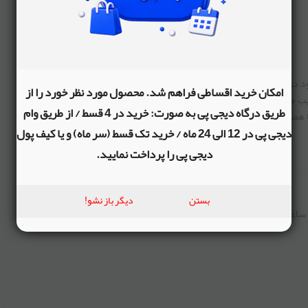
همراه با نوپا
بلاگ
درباره ما
 در خرید اینترنتی هر روز تعداد
امکان خرید اقساطی فراهم شد. محصول مورد نظر خورد را از
قوانین و ضوابط فروشگاه
 می‏‌کند. امروزه دیگر افراد این
طریق درگاه دیجی پی به صورت: خرید در 4 قسط / از طریق وام
پرسش های متداول
ا همت، تلاش و به کارگیری توان و
دیجی پی در 12 الی 24 ماه / خرید تک قسط (سر ماه) و یا کیف پول
ا یاری دهید تا با شما هر روز پله
دیجی پی را پرداخت نمایید.
بستن
دیگر باز نشو!
info@nupa.i | شماره تماس و واتساپ 02192005660 | ساعات