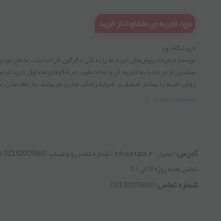
نوپا، تجربه ای متفاوت از خرید
فروشگاه نوپا
توسعه اینترنت روش‌های خرید ما را به کلی دگرگون کرده است. منافع موجود
بیشتری از مردم را به تجربه آن و ایجاد تغییر در الگوهای متداول خرید ترغیب
روش خرید را بیشتر منطبق بر شرایط زندگی مدرن می‏‏‏‌بینند. به لطف منان ب
تجربه های افزون شده بتوانیم بر کیفیت این صنعت بیفزاییم، پس در این راه ما ر
مشاهده بیشتر
های موفقیت را طی کنیم .
آدرس:
ایمیل : r
تماس همه روزه 9 الی 17
شماره تماس:
02192005660