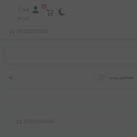
0
|
ورود
ثبت نام
02192005660
فقط کالاهای موجود
کالا
02192005660