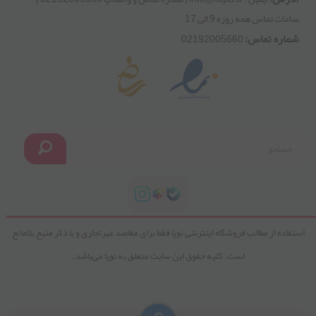
بلاگ
تماس با ما
ایجاد حساب کاربری
درباره ما
جدیدترین کالاها
ورود به حساب کاربری
ن و ضوابط فروشگاه
پربازدیدترین کالاها
آخرین تراکنش ها
ش های متداول
خرید عمده و سازمانی
مشاهده سبد خرید
س:
ایمیل : info@nupa.ir | شماره تماس و واتساپ 02192005660 |
 تماس همه روزه 9 الی 17
ره تماس:
02192005660
استفاده از مطالب فروشگاه اینترنتی نوپا فقط برای مقاصد غیرتجاری و با ذکر منبع بلامانع
است. کلیه حقوق این سایت متعلق به نوپا می‌باشد.