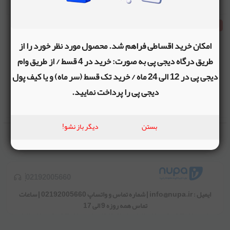
اتمام موجودی
شورت آموزشی کودک آننا رنگ زرد بسته 2
امکان خرید اقساطی فراهم شد. محصول مورد نظر خورد را از
عددی
طریق درگاه دیجی پی به صورت: خرید در 4 قسط / از طریق وام
زرد
- موجودی:
0
دیجی پی در 12 الی 24 ماه / خرید تک قسط (سر ماه) و یا کیف پول
دیجی پی را پرداخت نمایید.
0
بستن
دیگر باز نشو!
1