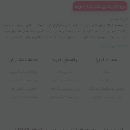
02192005660
ایمیل : info@nupa.ir | شماره تماس و واتساپ 02192005660 | ساعات
تماس همه روزه 9 الی 17
 تجربه ای متفاوت از خرید
 نوپا
ینترنت روش‌های خرید ما را به کلی دگرگون کرده است. منافع موجود در خرید
 هر روز تعداد بیشتری از مردم را به تجربه آن و ایجاد تغییر در الگوهای متداول خرید
ی‏‌کند. امروزه دیگر افراد این روش خرید را بیشتر منطبق بر شرایط زندگی مدرن
نند. به لطف منان با همت، تلاش و به کارگیری توان و تجربه های افزون شده بتوانیم بر
 بیشتر
ن صنعت بیفزاییم، پس در این راه ما را یاری دهید تا با شما هر روز پله های موفقیت
یم .
همراه با نوپا
راهنمای خرید
خدمات مشتریان