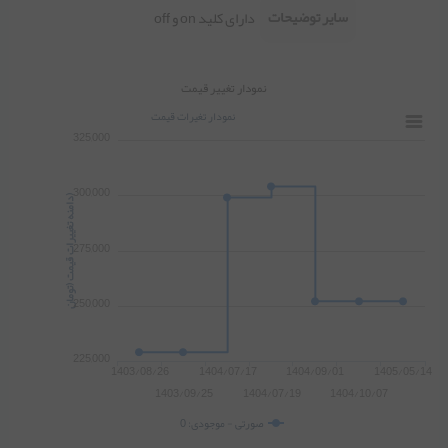
سایر توضیحات
دارای کلید on و off
نمودار تغییر قیمت
نمودار تغیرات قیمت
325,000
300,000
)
د
ا
م
ن
ه
ت
غ
ی
ی
ر
ا
ت
ق
ی
م
ت
(
ت
و
م
ا
ن
275,000
250,000
225,000
1403/08/26
1404/07/17
1404/09/01
1405/05/14
1403/09/25
1404/07/19
1404/10/07
صورتی - موجودی: 0