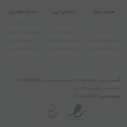
02192005660
ایمیل : info@nupa.ir | شماره تماس و واتساپ 02192005660 | ساعات
تماس همه روزه 9 الی 17