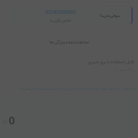
02192005660
سوالی دارید؟
تماس بگیرید
مشاهده همه ویژگی ها
رنگ صورتی
چراغ خواب
،
چراغ خواب کودک
،
چراغ خواب کودک مدل کیتی
،
چراغ خواب کودک مدل کیتی کفش دار
،
0