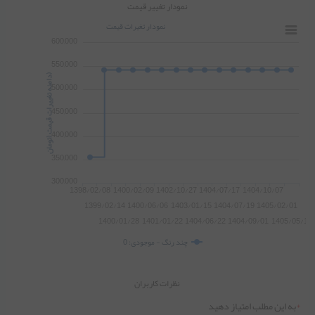
نمودار تغییر قیمت
نمودار تغیرات قیمت
600,000
550,000
)
د
ا
م
ن
ه
ت
غ
ی
ی
ر
ا
ت
ق
ی
م
ت
(
ت
و
م
ا
ن
500,000
450,000
400,000
350,000
300,000
1398/02/08
1400/02/09
1402/10/27
1404/07/17
1404/10/07
1399/02/14
1400/06/06
1403/01/15
1404/07/19
1405/02/01
1400/01/28
1401/01/22
1404/06/22
1404/09/01
1405/05/14
چند رنگ - موجودی: 0
نظرات کاربران
*
به این مطلب امتیاز دهید