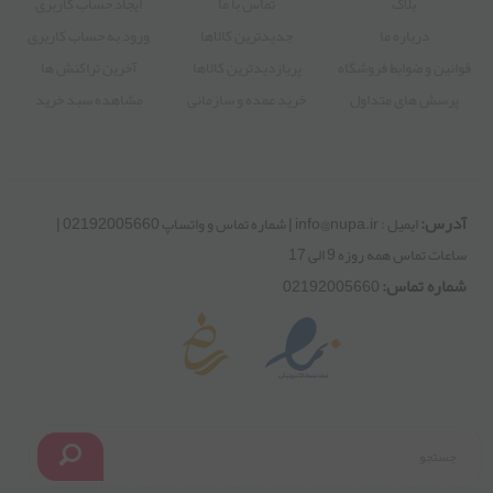
02192005660
ایمیل : info@nupa.ir | شماره تماس و واتساپ 02192005660 | ساعات
تماس همه روزه 9 الی 17