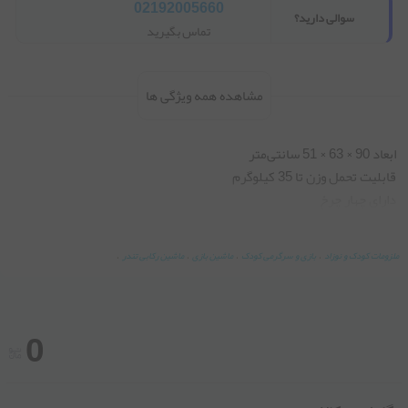
02192005660
سوالی دارید؟
تماس بگیرید
مشاهده همه ویژگی ها
فاصله پدال تا زمین 21.2 سانتی متر
ملزومات کودک و نوزاد
،
بازی و سرگرمی کودک
،
ماشین بازی
،
ماشین رکابی تندر
،
0