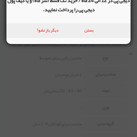
دیجی پی در 12 الی 24 ماه / خرید تک قسط (سر ماه) و یا کیف پول
نقاط ضعف
دیجی پی را پرداخت نمایید.
ساخته شده از پلاستیک بادی
بستن
دیگر باز نشو!
برای کسب اطلاعات بیشتر و خرید به فروشگاه آنلاین نوپا مراجعه
نمایید.
نوع
ماشین رکابی سایز متوسط
مناسب برای
دختران وپسران
ابعاد
90 × 63 × 51 سانتی‌متر
وزن
-
گروه سنی
مناسب برای کودکان 8-2 سال