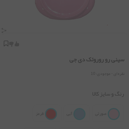
سینی رو روروئک دی جی
نقره ای
- موجودی:
10
رنگ و سایز کالا
صورتی
آبی
قرمز