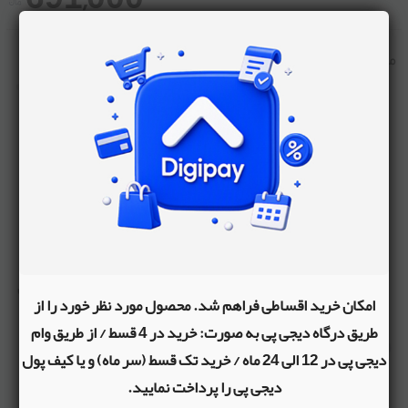
محصولات مشابه
سینی زیر روروئک سیمبا
داشبورد موزیکال روروئک مدل دی
امکان خرید اقساطی فراهم شد. محصول مورد نظر خورد را از
جی
طریق درگاه دیجی پی به صورت: خرید در 4 قسط / از طریق وام
810,000
834,000
دیجی پی در 12 الی 24 ماه / خرید تک قسط (سر ماه) و یا کیف پول
دیجی پی را پرداخت نمایید.