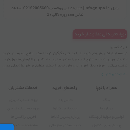
02192005660
ایمیل : info@nupa.ir | شماره تماس و واتساپ 02192005660 | ساعات
تماس همه روزه 9 الی 17