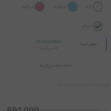
کرم
فیروزه ای
سرخابی
نقره ای
02192005660
سوالی دارید؟
تماس بگیرید
مشاهده همه ویژگی ها
لوازم و قطعات جانبی
،
سینی رو روروئک
،
دی جی
،
Dj
،
691,000