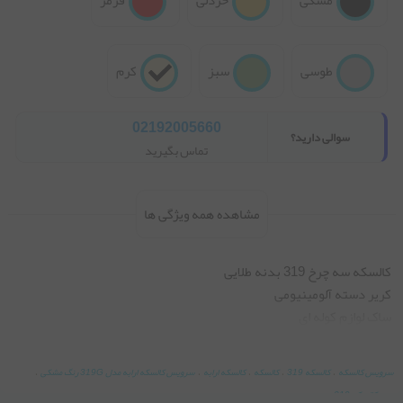
طوسی
سبز
کرم
02192005660
سوالی دارید؟
تماس بگیرید
مشاهده همه ویژگی ها
ساک لوازم کوله ای
سرویس کالسکه
،
کالسکه 319
،
کالسکه
،
کالسکه ارابه
،
سرویس کالسکه ارابه مدل 319G رنگ مشکی
،
ست کالسکه 319
،