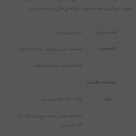
صورت دوشی و هم به صورت کوله ای قابل استفاده است.
برای کسب اطلاعات بشتر از
کانال آپارات ما
دیدن فرمایید.
مناسب برای
دختران و پسران
اقلام همراه
کالسکه
،
کریر
،
روروئک
، ساک لوازم نوزاد
کالسکه، کریر، ساک لوازم نوزاد
مشخصات کالسکه
ابعاد
106 × 54 × 85 سانتی متر
ابعاد کالسکه در حالت جمع‌شده 50 × 54 ×
88 سانتی‌متر