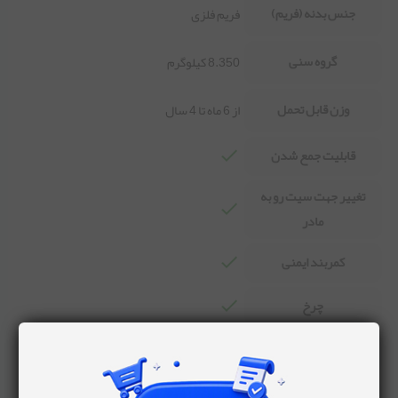
جنس بدنه (فریم)
فریم فلزی
گروه سنی
8.350 کیلوگرم
وزن قابل تحمل
از 6 ماه تا 4 سال
قابلیت جمع شدن
تغییر جهت سیت رو به
مادر
کمربند ایمنی
چرخ
تعداد چرخ
6 عدد
ترمز