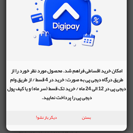
سبد
سایبان
پارچه قابل شستشو
دارای سبد خرید به ابعاد 20 × 35 × 50
سایر توضیحات
سانتی‌متر
امکان خرید اقساطی فراهم شد. محصول مورد نظر خورد را از
طریق درگاه دیجی پی به صورت: خرید در 4 قسط / از طریق وام
دارای سینی کودک به ابعاد 22 × 40
دیجی پی در 12 الی 24 ماه / خرید تک قسط (سر ماه) و یا کیف پول
سانتی‌متر
دیجی پی را پرداخت نمایید.
دارای سینی والدین زیر دسته به ابعاد 13 ×
42 سانتی‌متر
بستن
دیگر باز نشو!
سایبان قابل جمع‌شدن با دریچه‌ی شفاف