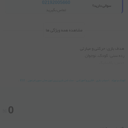
02192005660
سوالی دارید؟
تماس بگیرید
مشاهده همه ویژگی ها
جنس: پلاستیک
کودک و نوزاد
،
اسباب بازی
،
فکری و آموزشی
،
ست شن بازی زرین تویز مدل سوپر فرغون
،
E11
،
0