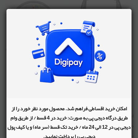
سینی زیر روروئک سیمبا
داشبورد موزیکال روروئک مدل دی
جی
810,000
834,000
مناسب برای
روروئک
سیمبا
امکان خرید اقساطی فراهم شد. محصول مورد نظر خورد را از
این داشبورد از ترکیب پلاستیک فشرده تولید شده. این داشبورد
طریق درگاه دیجی پی به صورت: خرید در 4 قسط / از طریق وام
دارای محل قرارگیری باتری است که برای استفاده از موزیک و چراغ
دیجی پی در 12 الی 24 ماه / خرید تک قسط (سر ماه) و یا کیف پول
به دو عدد باتری سایز AA نیاز است. روی این داشبورد کلید‌های
دیجی پی را پرداخت نمایید.