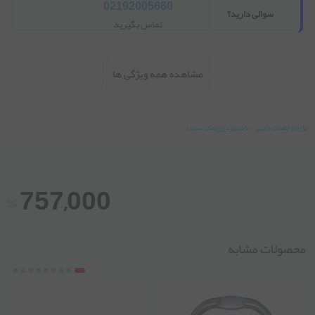
02192005660
سوالی دارید؟
تماس بگیرید
مشاهده همه ویژگی ها
لوازم و قطعات جانبی
،
داشبورد روروئک سیمبا
،
757,000
محصولات مشابه