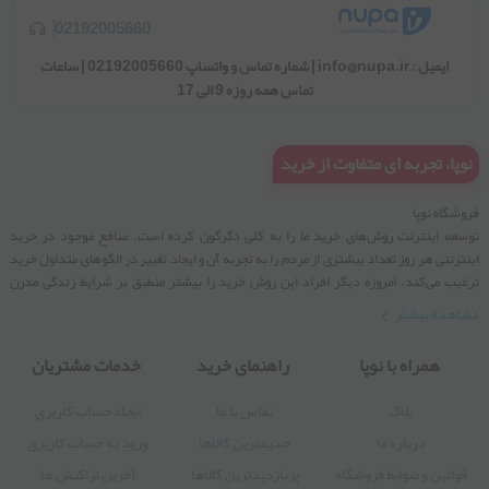
02192005660
ایمیل : info@nupa.ir | شماره تماس و واتساپ 02192005660 | ساعات
تماس همه روزه 9 الی 17